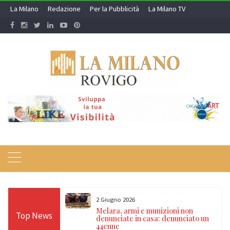
Skip
La Milano
Redazione
Per la Pubblicità
La Milano TV
to
content
2 Giugno 2026
ale si prepara al
Melara, armi e munizioni non
Top News
llatori sulle
denunciate in casa: denunciato un
o con la Croce
44enne