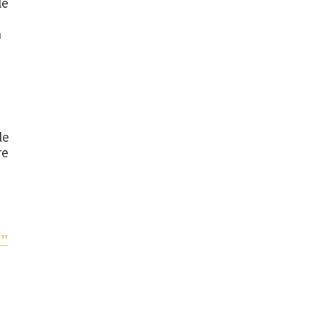
le
n
le
re
e”