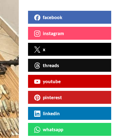
facebook
instagram
x
threads
youtube
pinterest
linkedin
whatsapp