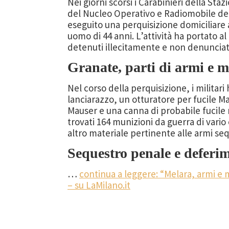
Nei giorni scorsi i Carabinieri della S
del Nucleo Operativo e Radiomobile de
eseguito una perquisizione domiciliare a
uomo di 44 anni. L’attività ha portato a
detenuti illecitamente e non denunciati 
Granate, parti di armi e 
Nel corso della perquisizione, i militar
lanciarazzo, un otturatore per fucile M
Mauser e una canna di probabile fucile m
trovati 164 munizioni da guerra di vario 
altro materiale pertinente alle armi se
Sequestro penale e deferi
…
continua a leggere: “Melara, armi e
– su LaMilano.it