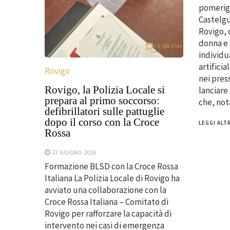
pomerigg
Castelgu
Rovigo, 
donna e 
individu
artifici
Rovigo
nei press
Rovigo, la Polizia Locale si
lanciare
prepara al primo soccorso:
che, not
defibrillatori sulle pattuglie
dopo il corso con la Croce
LEGGI ALTR
Rossa
27 GIUGNO 2026
Formazione BLSD con la Croce Rossa
Italiana La Polizia Locale di Rovigo ha
avviato una collaborazione con la
Croce Rossa Italiana – Comitato di
Rovigo per rafforzare la capacità di
intervento nei casi di emergenza