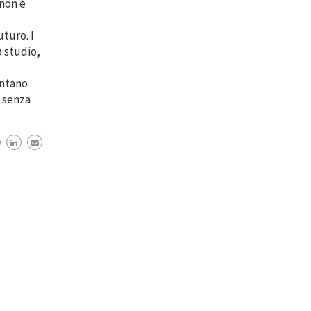
 non è
uturo. I
a studio,
ontano
i senza