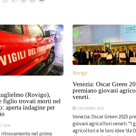
Rovigo
Venezia: Oscar Green 2
premiano giovani agrico
guglielmo (Rovigo),
veneti.
 figlio trovati morti nel
o: aperta indagine per
2 DICEMBRE 2025
io
Venezia: Oscar Green 2025 p
giovani agricoltori veneti. “I 
O 2026
agricoltori e le loro idee ‘da O
 ritrovamento nel primo