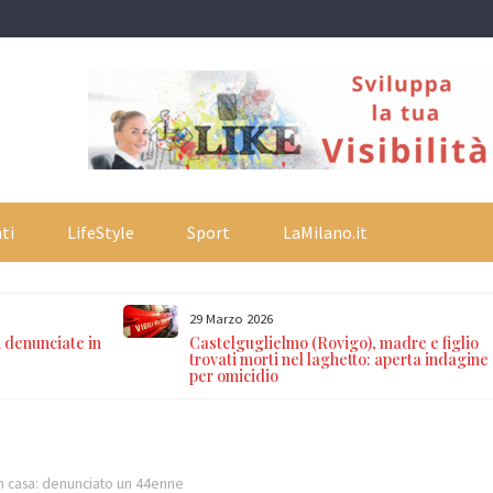
ti
LifeStyle
Sport
LaMilano.it
29 Marzo 2026
 denunciate in
Castelguglielmo (Rovigo), madre e figlio
trovati morti nel laghetto: aperta indagine
per omicidio
n casa: denunciato un 44enne