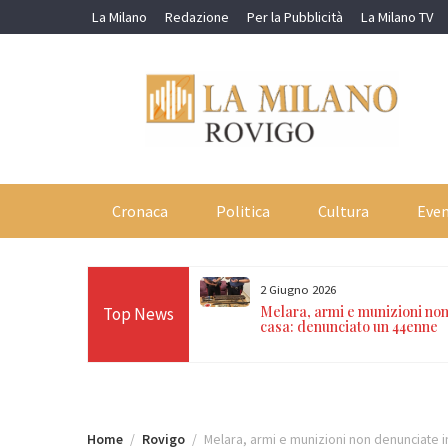
Skip
La Milano
Redazione
Per la Pubblicità
La Milano TV
to
content
Cronaca
Politica
Cultura
Even
2 Giugno 2026
zia Locale si prepara al primo
Melara, armi e munizioni non
Top News
illatori sulle pattuglie dopo
casa: denunciato un 44enne
 Croce Rossa
Home
Rovigo
Melara, armi e munizioni non denunciate i