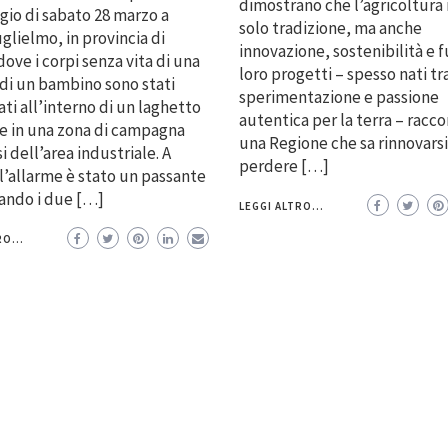
dimostrano che l’agricoltura
io di sabato 28 marzo a
solo tradizione, ma anche
glielmo, in provincia di
innovazione, sostenibilità e f
dove i corpi senza vita di una
loro progetti – spesso nati tr
di un bambino sono stati
sperimentazione e passione
ati all’interno di un laghetto
autentica per la terra – racc
ale in una zona di campagna
una Regione che sa rinnovars
i dell’area industriale. A
perdere […]
 l’allarme è stato un passante
ando i due […]
LEGGI ALTRO...
O...