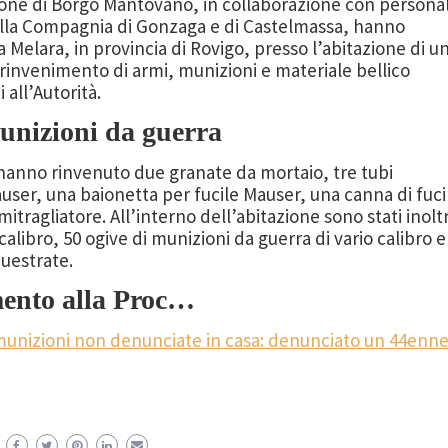
tazione di Borgo Mantovano, in collaborazione con persona
lla Compagnia di Gonzaga e di Castelmassa, hanno
 Melara, in provincia di Rovigo, presso l’abitazione di u
l rinvenimento di armi, munizioni e materiale bellico
all’Autorità.
munizioni da guerra
i hanno rinvenuto due granate da mortaio, tre tubi
auser, una baionetta per fucile Mauser, una canna di fuci
itragliatore. All’interno dell’abitazione sono stati inolt
calibro, 50 ogive di munizioni da guerra di vario calibro e
questrate.
mento alla Proc…
 munizioni non denunciate in casa: denunciato un 44enn