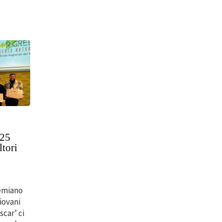
025
ltori
remiano
giovani
scar’ ci