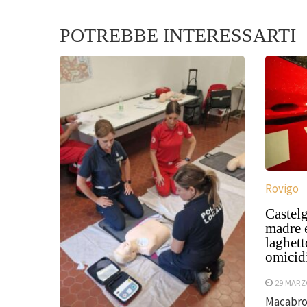
POTREBBE INTERESSARTI
Rovigo
Castel
madre e
laghett
omicid
29 MARZ
Macabro