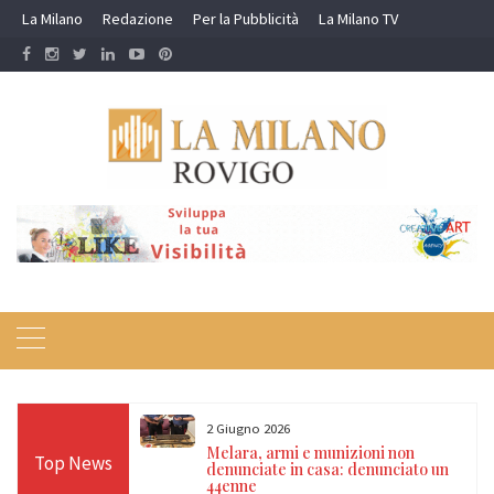
Skip
La Milano
Redazione
Per la Pubblicità
La Milano TV
to
content
2 Giugno 2026
ale si prepara al
Melara, armi e munizioni non
Top News
llatori sulle
denunciate in casa: denunciato un
o con la Croce
44enne