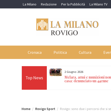
Skip
La Milano
Redazione
Per la Pubblicità
La Milano TV
to
content
Cronaca
Politica
Cultura
Even
2 Giugno 2026
zia Locale si prepara al primo
Melara, armi e munizioni non
Top News
illatori sulle pattuglie dopo
casa: denunciato un 44enne
 Croce Rossa
Home
Rovigo Sport
Rovigo: sono due i percorsi che si s