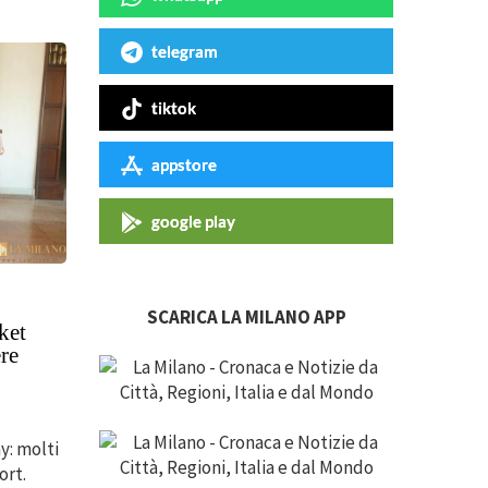
telegram
tiktok
appstore
google play
SCARICA LA MILANO APP
ket
re
y: molti
ort.