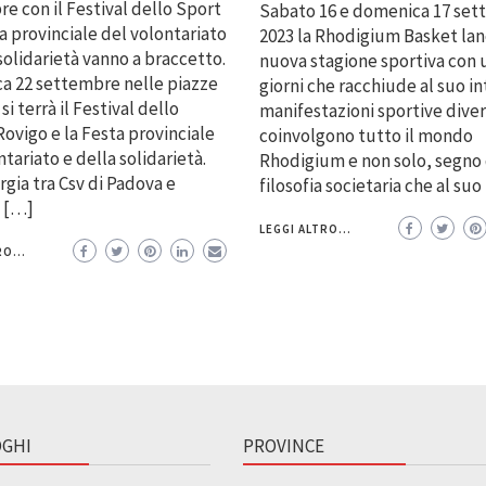
e con il Festival dello Sport
Sabato 16 e domenica 17 se
ta provinciale del volontariato
2023 la Rhodigium Basket lanc
solidarietà vanno a braccetto.
nuova stagione sportiva con
a 22 settembre nelle piazze
giorni che racchiude al suo i
si terrà il Festival dello
manifestazioni sportive dive
Rovigo e la Festa provinciale
coinvolgono tutto il mondo
ntariato e della solidarietà.
Rhodigium e non solo, segno
rgia tra Csv di Padova e
filosofia societaria che al suo
e […]
LEGGI ALTRO...
O...
GHI
PROVINCE