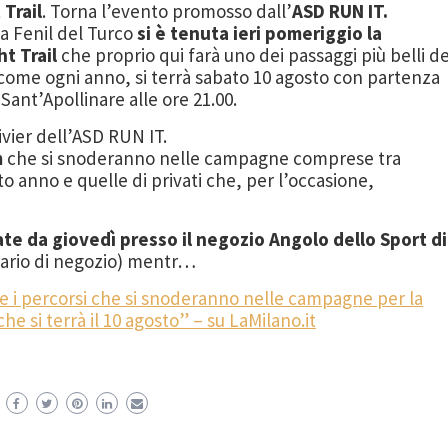
 Trail
. Torna l’evento promosso dall’
ASD RUN IT.
 a Fenil del Turco
si è tenuta ieri pomeriggio la
t Trail
che proprio qui farà uno dei passaggi più belli de
come ogni anno, si terrà sabato 10 agosto con partenza
 Sant’Apollinare alle ore 21.00.
Sivier dell’ASD RUN IT.
m
che si snoderanno nelle campagne comprese tra
rto anno e quelle di privati che, per l’occasione,
ate da giovedì presso il negozio Angolo dello Sport di
rario di negozio) mentr…
e i percorsi che si snoderanno nelle campagne per la
e si terrà il 10 agosto” – su LaMilano.it