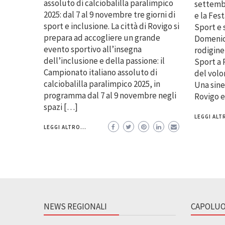
assoluto di calciobalilla paralimpico
settembr
2025: dal 7 al 9 novembre tre giorni di
e la Fes
sport e inclusione. La città di Rovigo si
Sport e 
prepara ad accogliere un grande
Domenic
evento sportivo all’insegna
rodigine 
dell’inclusione e della passione: il
Sport a 
Campionato italiano assoluto di
del volo
calciobalilla paralimpico 2025, in
Una sine
programma dal 7 al 9 novembre negli
Rovigo 
spazi […]
LEGGI ALTR
LEGGI ALTRO...
NEWS REGIONALI
CAPOLUO