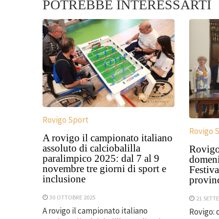
POTREBBE INTERESSARTI
Rovigo Sport
Rovigo 
A rovigo il campionato italiano
assoluto di calciobalilla
Rovigo
paralimpico 2025: dal 7 al 9
domeni
novembre tre giorni di sport e
Festiva
inclusione
provinc
30 OTTOBRE 2025
21 SETT
A rovigo il campionato italiano
Rovigo: