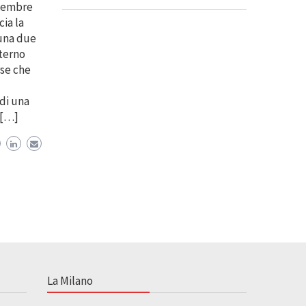
ttembre
ia la
 una due
nterno
rse che
 di una
 […]
La Milano