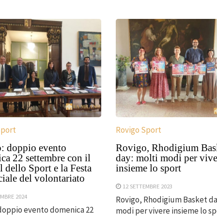
Sport
Rovigo Sport
: doppio evento
Rovigo, Rhodigium Bas
ca 22 settembre con il
day: molti modi per vive
l dello Sport e la Festa
insieme lo sport
iale del volontariato
12 SETTEMBRE 2023
EMBRE 2024
Rovigo, Rhodigium Basket da
 doppio evento domenica 22
modi per vivere insieme lo sp