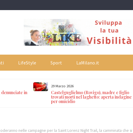
ti
LifeStyle
Sport
LaMilano.it
29 Marzo 2026
 denunciate in
Castelguglielmo (Rovigo), madre e figlio
trovati morti nel laghetto: aperta indagine
per omicidio
noderanno nelle campagne per la Saint Lorenz Night Trail, la camminata che si t