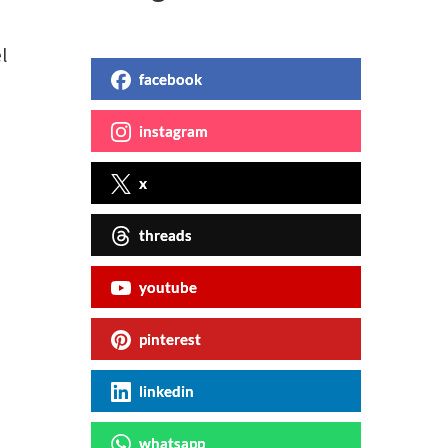
l
facebook
instagram
x
threads
youtube
pinterest
linkedin
whatsapp