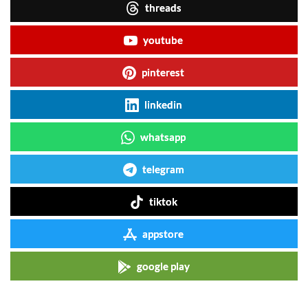
threads
youtube
pinterest
linkedin
whatsapp
telegram
tiktok
appstore
google play