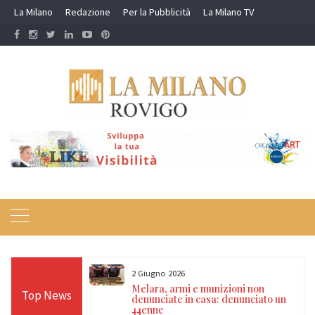
Skip
La Milano
Redazione
Per la Pubblicità
La Milano TV
to
content
29 Marzo 2026
e munizioni non
Castelguglielmo (Rovigo), mad
Top News
 casa: denunciato un
figlio trovati morti nel laghetto:
indagine per omicidio