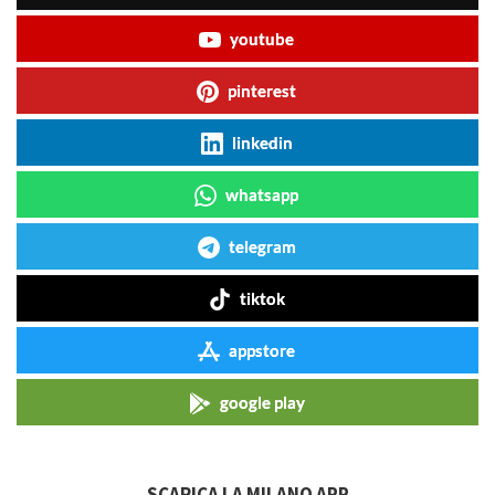
youtube
pinterest
linkedin
whatsapp
telegram
tiktok
appstore
google play
SCARICA LA MILANO APP