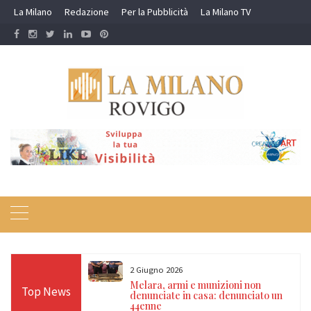
Skip
La Milano
Redazione
Per la Pubblicità
La Milano TV
to
content
2 Giugno 2026
ale si prepara al
Melara, armi e munizioni non
Top News
llatori sulle
denunciate in casa: denunciato un
o con la Croce
44enne