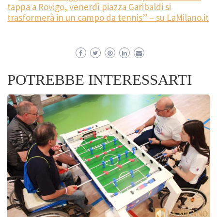
tappa a Rovigo, venerdì piazza Garibaldi si
trasformerà in un campo da tennis” – su LaMilano.it
POTREBBE INTERESSARTI